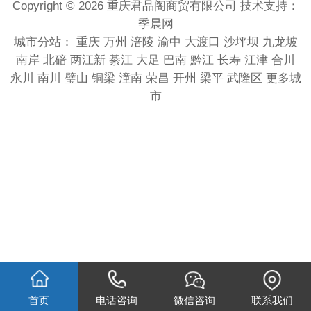
Copyright © 2026 重庆君品阁商贸有限公司 技术支持：
季晨网
城市分站：
重庆
万州
涪陵
渝中
大渡口
沙坪坝
九龙坡
南岸
北碚
两江新
綦江
大足
巴南
黔江
长寿
江津
合川
永川
南川
璧山
铜梁
潼南
荣昌
开州
梁平
武隆区
更多城
市
首页
电话咨询
微信咨询
联系我们