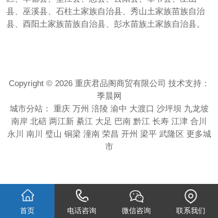
县、巫溪县、石柱土家族自治县、秀山土家族苗族自治
县、酉阳土家族苗族自治县、彭水苗族土家族自治县。
Copyright © 2026 重庆君品阁商贸有限公司 技术支持：
季晨网
城市分站：
重庆
万州
涪陵
渝中
大渡口
沙坪坝
九龙坡
南岸
北碚
两江新
綦江
大足
巴南
黔江
长寿
江津
合川
永川
南川
璧山
铜梁
潼南
荣昌
开州
梁平
武隆区
更多城
市
首页
电话咨询
微信咨询
联系我们