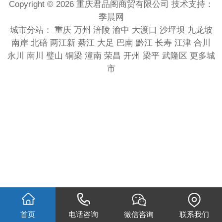
Copyright © 2026 重庆君品阁商贸有限公司 技术支持：
季晨网
城市分站：
重庆
万州
涪陵
渝中
大渡口
沙坪坝
九龙坡
南岸
北碚
两江新
綦江
大足
巴南
黔江
长寿
江津
合川
永川
南川
璧山
铜梁
潼南
荣昌
开州
梁平
武隆区
更多城
市
首页
电话咨询
微信咨询
联系我们