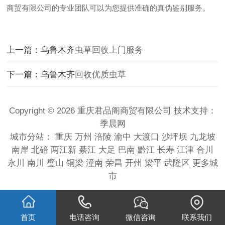
商贸有限公司的专业团队可以为您提供准确的真伪鉴别服务。
上一篇：乌鲁木齐
虫草回收上门服务
下一篇：乌鲁木齐
回收优质虫草
Copyright © 2026 重庆君品阁商贸有限公司 技术支持：
季晨网
城市分站：
重庆
万州
涪陵
渝中
大渡口
沙坪坝
九龙坡
南岸
北碚
两江新
綦江
大足
巴南
黔江
长寿
江津
合川
永川
南川
璧山
铜梁
潼南
荣昌
开州
梁平
武隆区
更多城
市
首页
电话咨询
微信咨询
联系我们